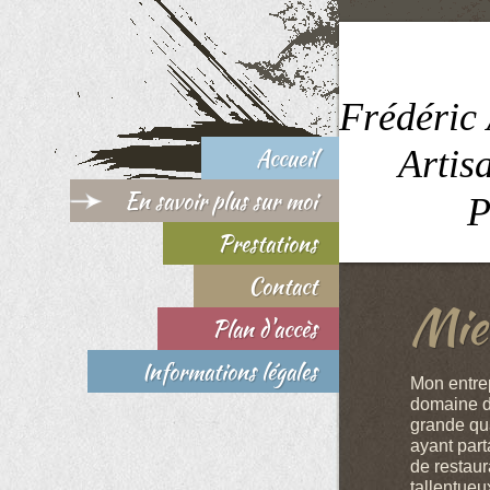
Frédéri
Accueil
A
En savoir plus sur moi
Peintr
Prestations
Contact
Mie
Plan d'accès
Informations légales
Mon entrep
domaine de
grande qu
ayant part
de restaur
tallentueu